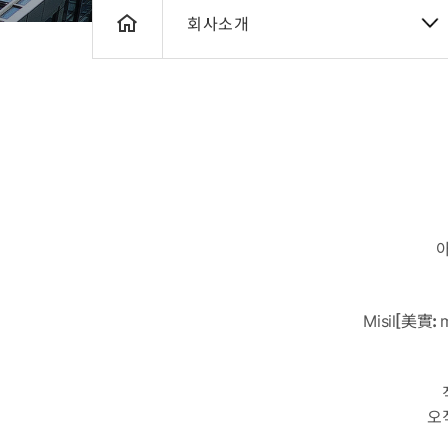
회사소개
아
Misil[美實: me
오