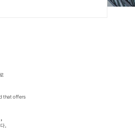
드로
d that offers
,
다.